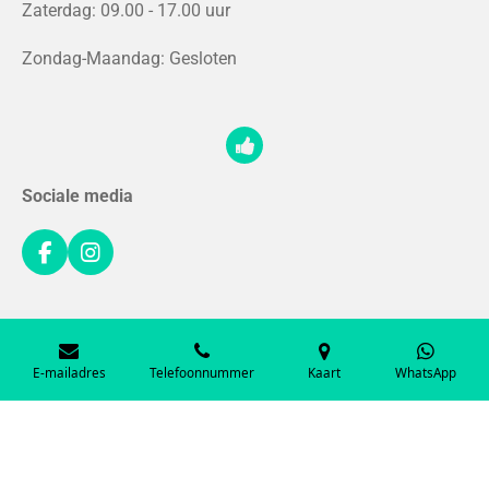
Zaterdag: 09.00 - 17.00 uur
Zondag-Maandag: Gesloten
Sociale media
F
I
a
n
c
s
e
t
b
a
o
g
© 2025 - 2026 Celmar Fietsen
E-mailadres
Telefoonnummer
Kaart
WhatsApp
o
r
k
a
m